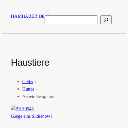
Zum
Inhalt
HAMHABER.DE
Suchen
springen
Haustiere
Getier
»
Hunde
»
Arizete Seraphine
[Zeige eine Slideshow]